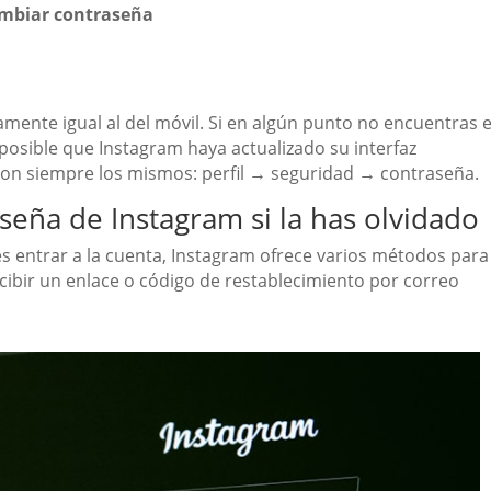
ambiar contraseña
mente igual al del móvil. Si en algún punto no encuentras e
osible que Instagram haya actualizado su interfaz
son siempre los mismos: perfil → seguridad → contraseña.
eña de Instagram si la has olvidado
s entrar a la cuenta, Instagram ofrece varios métodos para
ecibir un enlace o código de restablecimiento por correo