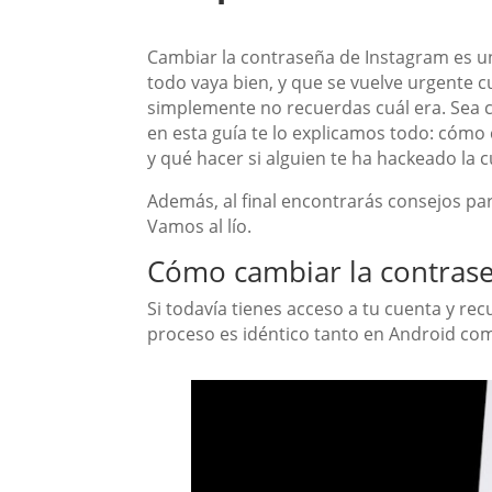
Cambiar la contraseña de Instagram es u
todo vaya bien, y que se vuelve urgente 
simplemente no recuerdas cuál era. Sea cu
en esta guía te lo explicamos todo: cómo 
y qué hacer si alguien te ha hackeado la 
Además, al final encontrarás consejos par
Vamos al lío.
Cómo cambiar la contrase
Si todavía tienes acceso a tu cuenta y re
proceso es idéntico tanto en Android co