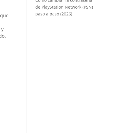
Cómo cambiar la contraseña
de PlayStation Network (PSN)
paso a paso (2026)
nque
 y
do,