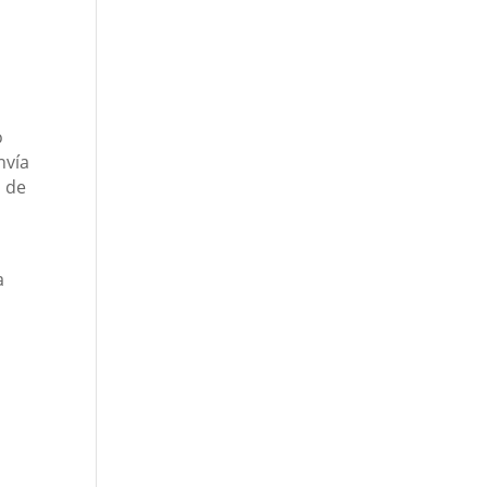
o
nvía
a de
a